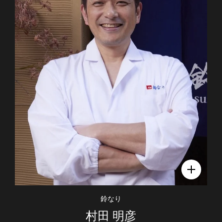
鈴なり
村田 明彦