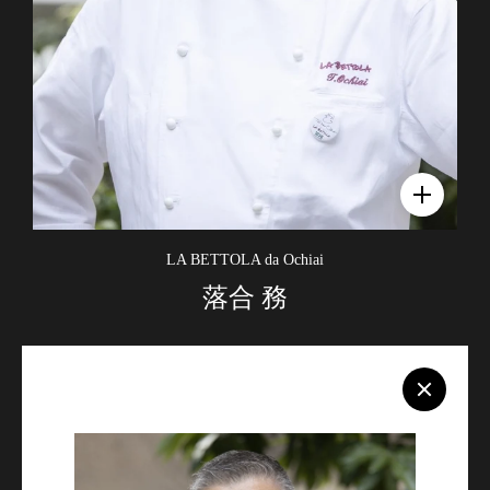
LA BETTOLA da Ochiai
落合 務