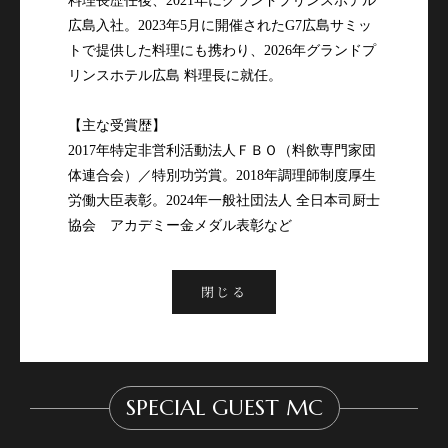
料理長歴任後、2021年にグランドプリンスホテル
広島入社。2023年5月に開催されたG7広島サミッ
トで提供した料理にも携わり、2026年グランドプ
リンスホテル広島 料理長に就任。

【主な受賞歴】

2017年特定非営利活動法人ＦＢＯ（料飲専門家団
体連合会）／特別功労賞。2018年調理師制度厚生
労働大臣表彰。2024年一般社団法人 全日本司厨士
協会　アカデミー金メダル表彰など
閉じる
SPECIAL GUEST MC