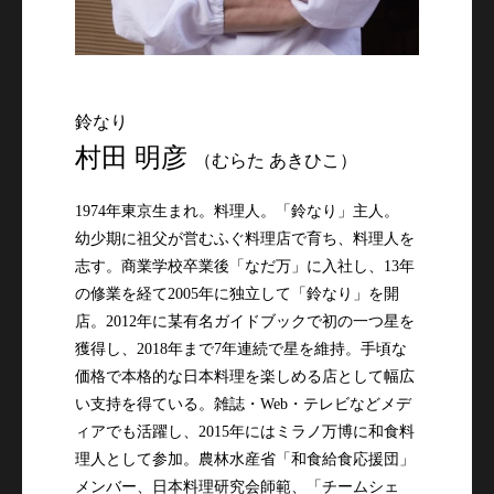
鈴なり
村田 明彦
（むらた あきひこ）
1974年東京生まれ。料理人。「鈴なり」主人。

幼少期に祖父が営むふぐ料理店で育ち、料理人を
志す。商業学校卒業後「なだ万」に入社し、13年
の修業を経て2005年に独立して「鈴なり」を開
店。2012年に某有名ガイドブックで初の一つ星を
獲得し、2018年まで7年連続で星を維持。手頃な
価格で本格的な日本料理を楽しめる店として幅広
い支持を得ている。雑誌・Web・テレビなどメデ
ィアでも活躍し、2015年にはミラノ万博に和食料
理人として参加。農林水産省「和食給食応援団」
メンバー、日本料理研究会師範、「チームシェ