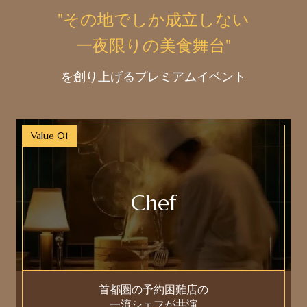
"その地でしか成立しない
一夜限りの美食舞台
"
を創り上げるプレミアムイベント
Value 01
Chef
首都圏の予約困難店の
一流シェフが共演