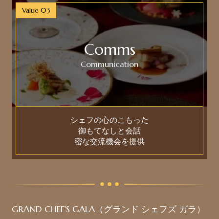
Value 03
Comms
Communication
シェフの心のこもった
御もてなしと会話
密な交流機会を提供
GRAND CHEF'S GALA（グランド シェフズ ガラ）