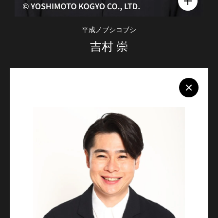
平成ノブシコブシ
吉村 崇