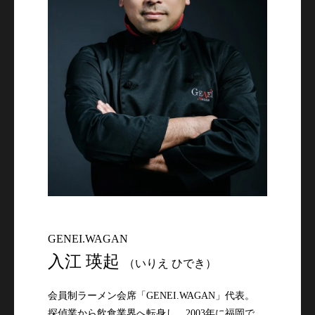
GENEI.WAGAN
入江 瑛起
（いりえ ひでき）
会員制ラーメン会席「GENEI.WAGAN」代表。

探偵業から飲食業界へ転身し、2003年に福岡で